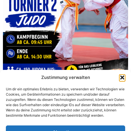
Zustimmung verwalten
Kreispokalturnier 2 in Salzkotten! Am kommenden
Turniertag wird die Hederauenhalle wieder zur
Um dir ein optimales Erlebnis zu bieten, verwenden wir Technologien wie
Judomatte: Rund 150 Judoka aus dem Kreis Paderborn
Cookies, um Geräteinformationen zu speichern und/oder darauf
und Umgebung gehen beim KPT2 an den Start.
zuzugreifen. Wenn du diesen Technologien zustimmst, können wir Daten
wie das Surfverhalten oder eindeutige IDs auf dieser Website verarbeiten.
Hederauenhalle SalzkottenDreifachturnhalle […]
Wenn du deine Zustimmung nicht erteilst oder zurückziehst, können
bestimmte Merkmale und Funktionen beeinträchtigt werden.
Weiter
→