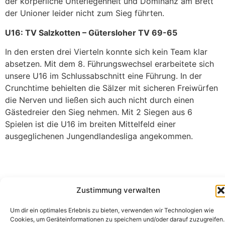
der körperliche Unterlegenheit und Dominanz am Brett
der Unioner leider nicht zum Sieg führten.
U16: TV Salzkotten – Gütersloher TV 69-65
In den ersten drei Vierteln konnte sich kein Team klar
absetzen. Mit dem 8. Führungswechsel erarbeitete sich
unsere U16 im Schlussabschnitt eine Führung. In der
Crunchtime behielten die Sälzer mit sicheren Freiwürfen
die Nerven und ließen sich auch nicht durch einen
Gästedreier den Sieg nehmen. Mit 2 Siegen aus 6
Spielen ist die U16 im breiten Mittelfeld einer
ausgeglichenen Jungendlandesliga angekommen.
Zustimmung verwalten
Der Beitrag
Breitensportergebnisse der letzten 10 Tage
erschien zuerst auf
.
TV Salzkotten Basketball
Um dir ein optimales Erlebnis zu bieten, verwenden wir Technologien wie
Cookies, um Geräteinformationen zu speichern und/oder darauf zuzugreifen.