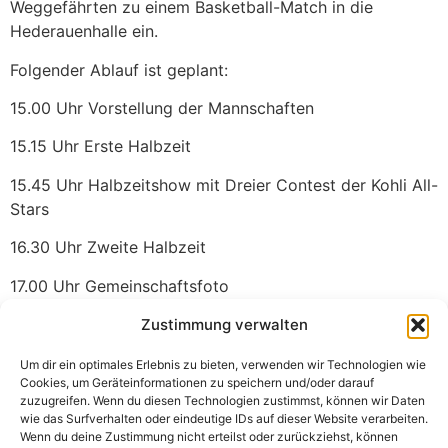
Weggefährten zu einem Basketball-Match in die
Hederauenhalle ein.
Folgender Ablauf ist geplant:
15.00 Uhr Vorstellung der Mannschaften
15.15 Uhr Erste Halbzeit
15.45 Uhr Halbzeitshow mit Dreier Contest der Kohli All-
Stars
16.30 Uhr Zweite Halbzeit
17.00 Uhr Gemeinschaftsfoto
17.15 Uhr Abschlussfeier bei Wurst und Bier
Zustimmung verwalten
Wer Kohlis All-Star-Team gern unterstützen möchte,
Um dir ein optimales Erlebnis zu bieten, verwenden wir Technologien wie
Cookies, um Geräteinformationen zu speichern und/oder darauf
kann gern als Zuschauer vorbeikommen.
zuzugreifen. Wenn du diesen Technologien zustimmst, können wir Daten
wie das Surfverhalten oder eindeutige IDs auf dieser Website verarbeiten.
Der Beitrag
Kohlis Abschiedsspiel – Samstag 15 Uhr
Wenn du deine Zustimmung nicht erteilst oder zurückziehst, können