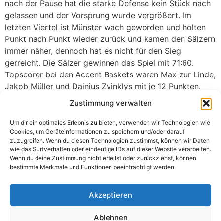
nach der Pause hat die starke Defense kein Stück nach
gelassen und der Vorsprung wurde vergrößert. Im
letzten Viertel ist Münster wach geworden und holten
Punkt nach Punkt wieder zurück und kamen den Sälzern
immer näher, dennoch hat es nicht für den Sieg
gerreicht. Die Sälzer gewinnen das Spiel mit 71:60.
Topscorer bei den Accent Baskets waren Max zur Linde,
Jakob Müller und Dainius Zvinklys mit je 12 Punkten.
Die Accent Baskets stehen mit dem Sieg gegen Münster
Zustimmung verwalten
jetzt immer noch auf dem 10. Platz in der Tabelle, mit 5
Siegen und 7 Niederlagen. Diesen Samstag geht es zum
Um dir ein optimales Erlebnis zu bieten, verwenden wir Technologien wie
Cookies, um Geräteinformationen zu speichern und/oder darauf
Spiel zu den BSV Münsterland Baskets nach Wulfen,
zuzugreifen. Wenn du diesen Technologien zustimmst, können wir Daten
Anwurf ist um 20 Uhr.
wie das Surfverhalten oder eindeutige IDs auf dieser Website verarbeiten.
Wenn du deine Zustimmung nicht erteilst oder zurückziehst, können
Der Beitrag
erschien zuerst
Sälzer siegen gegen Münster
bestimmte Merkmale und Funktionen beeinträchtigt werden.
auf
.
TV Salzkotten Basketball
Akzeptieren
Ablehnen