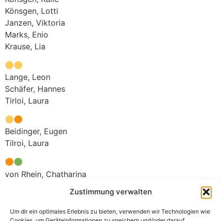
Könsgen, Lotti
Janzen, Viktoria
Marks, Enio
Krause, Lia
Lange, Leon
Schäfer, Hannes
Tirloi, Laura
Beidinger, Eugen
Tilroi, Laura
von Rhein, Chatharina
Zustimmung verwalten
Otanazarov, Feruzbek (TV Jahn Bad Lippspringe)
Um dir ein optimales Erlebnis zu bieten, verwenden wir Technologien wie
Tetlak Julian (TV Jahn Bad Lippspringe)
Cookies, um Geräteinformationen zu speichern und/oder darauf